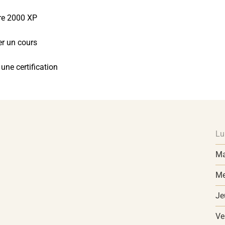
re 2000 XP
r un cours
 une certification
Lu
Ma
Me
Je
Ve