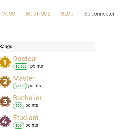
-VOUS
BOUTIQUE
BLOG
Se connecter
Rangs
Docteur
point
s
10 000
Master
point
s
2 000
Bachelier
point
s
500
Étudiant
point
s
100