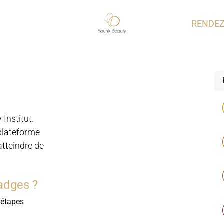
RENDEZ
Institut.
 plateforme
atteindre de
adges ?
 étapes